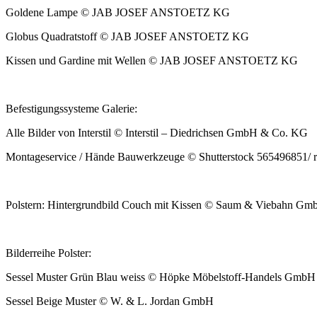
Gold­ene Lampe © JAB JOSEF ANSTOETZ KG
Globus Quadrat­stoff © JAB JOSEF ANSTOETZ KG
Kissen und Gar­dine mit Wellen © JAB JOSEF ANSTOETZ KG
Befes­ti­gungssys­teme Galerie:
Alle Bilder von Inter­stil © Inter­stil – Diedrich­sen GmbH & Co. KG
Mon­tage­ser­vice / Hände Bauw­erkzeuge © Shut­ter­stock 565496851/ 
Pol­stern: Hin­ter­grund­bild Couch mit Kissen © Saum & Viebahn 
Bilder­reihe Polster:
Ses­sel Muster Grün Blau weiss © Höpke Möbel­stoff-Han­dels Gmb
Ses­sel Beige Muster © W. & L. Jor­dan GmbH