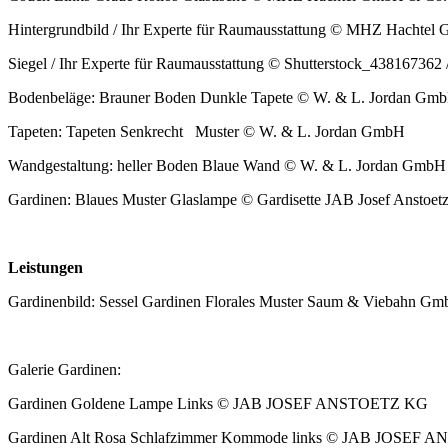
Hin­ter­grund­bild / Ihr Experte für Rau­mausstat­tung © MHZ Hacht
Siegel / Ihr Experte für Rau­mausstat­tung © Shutterstock_438167362 
Boden­beläge: Brauner Boden Dun­kle Tapete © W. & L. Jor­dan Gm
Tape­ten: Tape­ten Senkrecht Muster © W. & L. Jor­dan GmbH
Wandgestal­tung: heller Boden Blaue Wand © W. & L. Jor­dan GmbH
Gar­di­nen: Blaues Muster Glaslampe © Gardis­ette JAB Josef Anstoe
Leis­tun­gen
Gar­di­nen­bild: Ses­sel Gar­di­nen Flo­rales Muster Saum & Viebahn
Galerie Gar­di­nen:
Gar­di­nen Gold­ene Lampe Links © JAB JOSEF ANSTOETZ KG
Gar­di­nen Alt Rosa Schlafz­im­mer Kom­mode links © JAB JOSE