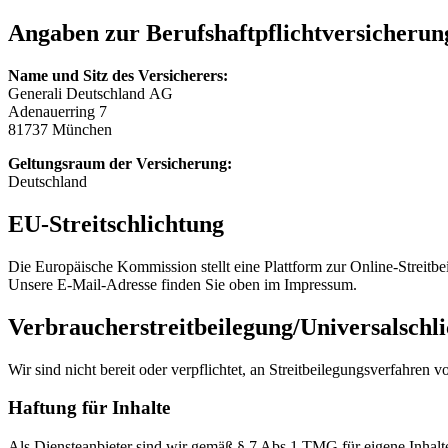
Angaben zur Berufshaftpflichtversicherun
Name und Sitz des Versicherers:
Gen­er­ali Deutsch­land AG
Ade­nauer­ring 7
81737 München
Gel­tungsraum der Ver­sicherung:
Deutsch­land
EU-Stre­itschlich­tung
Die Europäis­che Kom­mis­sion stellt eine Plat­tform zur Online-Stre­it­be
Unsere E‑Mail-Adresse finden Sie oben im Impressum.
Verbraucher­streit­beilegung/Universal­schli
Wir sind nicht bereit oder verpflichtet, an Stre­it­bei­le­gungsver­fahren 
Haf­tung für Inhalte
Als Dien­stean­bi­eter sind wir gemäß § 7 Abs.1 TMG für eigene Inhalte 