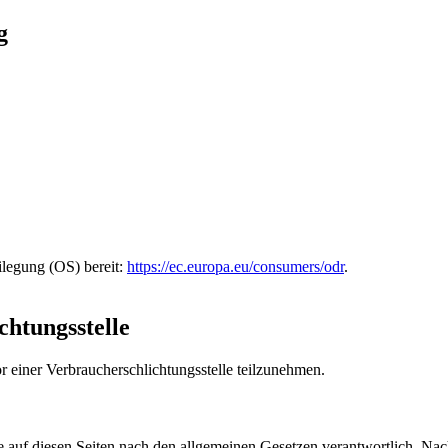
g
i­le­gung (OS) bereit:
https://ec.europa.eu/consumers/odr
.
chtungs­stelle
vor einer Ver­brauch­er­schlich­tungsstelle teilzunehmen.
auf diesen Seiten nach den all­ge­meinen Geset­zen ver­ant­wortlich. Nac