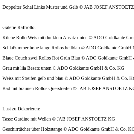
Dop­pel­ter Schal Links Muster und Gelb © JAB JOSEF ANSTOET
Galerie Raf­frollo:
Küche Rollo Weis mit dun­klem Ansatz unten © ADO Gold­kante 
Schlafz­im­mer hohe lange Rol­los hell­blau © ADO Gold­kante Gmb
Blaue Couch zwei Rol­los Rot Grün Blau © ADO Gold­kante GmbH
Grau mit lila Besatz unten © ADO Gold­kante GmbH & Co. KG
Weiss mit Streifen gelb und blau © ADO Gold­kante GmbH & Co. 
Bad mit braunen Rol­los Quer­streifen © JAB JOSEF ANSTOETZ K
Lust zu Dekorieren:
Tasse Gar­dine mit Wellen © JAB JOSEF ANSTOETZ KG
Geschirrtücher über Holzs­tange © ADO Gold­kante GmbH & Co. K