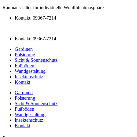
Raumausstatter für individuelle Wohlfühlatmosphäre
Kontakt: 09367-7214
Kontakt: 09367-7214
Gar­di­nen
Pol­sterung
Sicht & Sonnenschutz
Fußbö­den
Wandgestal­tung
Insek­ten­schutz
Kon­takt
Gar­di­nen
Pol­sterung
Sicht & Sonnenschutz
Fußbö­den
Wandgestal­tung
Insek­ten­schutz
Kon­takt