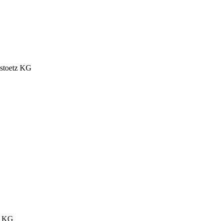
nstoetz KG
. KG