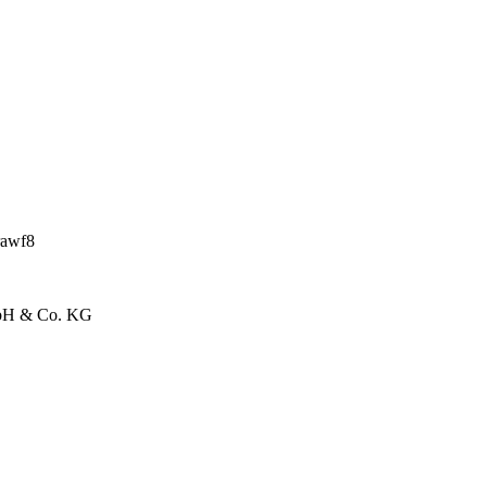
rawf8
GmbH & Co. KG
H