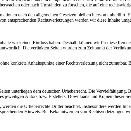
 zu überwachen oder nach Umstän­den zu forschen, die auf eine rechtswidri
­ma­tio­nen nach den all­ge­meinen Geset­zen bleiben hier­von unberührt. 
 von entsprechen­den Rechtsver­let­zun­gen wer­den wir diese Inhalte umg
n Inhalte wir keinen Ein­fluss haben. Deshalb kön­nen wir für diese frem­
er­ant­wortlich. Die ver­link­ten Seiten wur­den zum Zeit­punkt der Ver­li
ch ohne konkrete Anhalt­spunkte einer Rechtsver­let­zung nicht zumut­bar. B
Seiten unter­liegen dem deutschen Urhe­ber­recht. Die Vervielfäl­ti­gung, B
des jew­eili­gen Autors bzw. Erstellers. Down­loads und Kopien dieser Sei
wer­den die Urhe­ber­rechte Drit­ter beachtet. Ins­beson­dere wer­den Inhalt
tsprechen­den Hin­weis. Bei Bekan­ntwer­den von Rechtsver­let­zun­gen wer