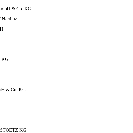
el GmbH & Co. KG
/ Nerthuz
bH
tz KG
 GmbH & Co. KG
F ANSTOETZ KG