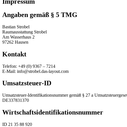
Impres­sum
Angaben gemäß § 5 TMG
Bas­t­ian Strobel
Rau­mausstat­tung Strobel
Am Wasser­haus 2
97262 Hausen
Kon­takt
Tele­fon: +49 (0) 9367 – 7214
E‑Mail: info@strobel.das-layout.com
Umsatzs­teuer-ID
Umsatzs­teuer-Iden­ti­fika­tion­snum­mer gemäß § 27 a Umsatzsteuergese
DE337831370
Wirtschaft­si­den­ti­fika­tion­snum­mer
ID 21 35 88 920