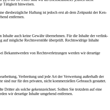
ge Tätigkeit hinweisen.
Eine dies­bezügliche Haf­tung ist jedoch erst ab dem Zeit­punkt der Ken­
e­hend entfernen.
den Inhalte auch keine Gewähr übernehmen. Für die Inhalte der ver­link­
nkung auf mögliche Rechtsver­stöße über­prüft. Rechtswidrige Inhalte
ei Bekan­ntwer­den von Rechtsver­let­zun­gen wer­den wir der­ar­tige
ear­beitung, Ver­bre­itung und jede Art der Ver­w­er­tung außer­halb der
te sind nur für den pri­vaten, nicht kom­merziellen Gebrauch gestattet.
e Drit­ter als solche gekennze­ich­net. Soll­ten Sie trotz­dem auf eine
­den wir der­ar­tige Inhalte umge­hend entfernen.