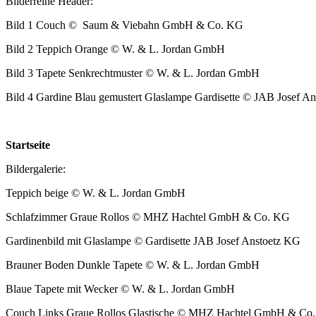
Bilder­reihe Header:
Bild 1 Couch © Saum & Viebahn GmbH & Co. KG
Bild 2 Tep­pich Orange © W. & L. Jor­dan GmbH
Bild 3 Tapete Senkrecht­muster © W. & L. Jor­dan GmbH
Bild 4 Gar­dine Blau gemustert Glaslampe Gardis­ette © JAB Josef A
Start­seite
Bilder­ga­lerie:
Tep­pich beige © W. & L. Jor­dan GmbH
Schlafz­im­mer Graue Rol­los © MHZ Hachtel GmbH & Co. KG
Gar­di­nen­bild mit Glaslampe © Gardis­ette JAB Josef Anstoetz KG
Brauner Boden Dun­kle Tapete © W. & L. Jor­dan GmbH
Blaue Tapete mit Wecker © W. & L. Jor­dan GmbH
Couch Links Graue Rol­los Glastis­che © MHZ Hachtel GmbH & Co